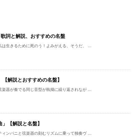
」歌詞と解説、おすすめの名盤
は生きるために死のう！よみがえる、そうだ、 ...
」【解説とおすすめの名盤】
楽器が奏でる同じ音型が執拗に繰り返されなが ...
曲」【解説と名盤】
ィンパニと弦楽器の刻むリズムに乗って独奏ヴ ...