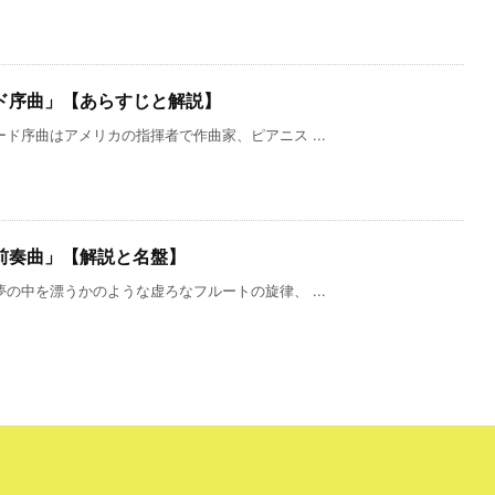
ド序曲」【あらすじと解説】
ド序曲はアメリカの指揮者で作曲家、ピアニス ...
前奏曲」【解説と名盤】
の中を漂うかのような虚ろなフルートの旋律、 ...