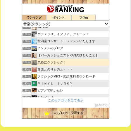
鑑賞空間・忘れられない作品
175位
ランキング
ポイント
ブロ画
思えば遠くへ来たもんだ
176位
tak-talk
177位
ボチェッリ、イタリア、アモーレ！
178位
室内楽コンサート・レッスンいたします
179位
ノンノンのブログ
180位
【パーカッショニストKANのひとりごと】
181位
気軽にクラシック！
182位
音楽とのりものと・・・
183位
クラシックMP3・楽譜無料ダウンロード
184位
ＶＩＮＹＬ ＪＵＮＫＹ
185位
ピアノで唄いたい
186位
BakuKla +*+
187位
このカテゴリを全て表示
MYSTIC RHYTHMS
188位
参加する
ときどき書きます♪
189位
このブログに投票する