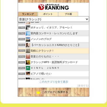
鑑賞空間・忘れられない作品
175位
ランキング
ポイント
ブロ画
思えば遠くへ来たもんだ
176位
tak-talk
177位
ボチェッリ、イタリア、アモーレ！
178位
室内楽コンサート・レッスンいたします
179位
ノンノンのブログ
180位
【パーカッショニストKANのひとりごと】
181位
気軽にクラシック！
182位
音楽とのりものと・・・
183位
クラシックMP3・楽譜無料ダウンロード
184位
ＶＩＮＹＬ ＪＵＮＫＹ
185位
ピアノで唄いたい
186位
BakuKla +*+
187位
このカテゴリを全て表示
MYSTIC RHYTHMS
188位
参加する
ときどき書きます♪
189位
このブログに投票する