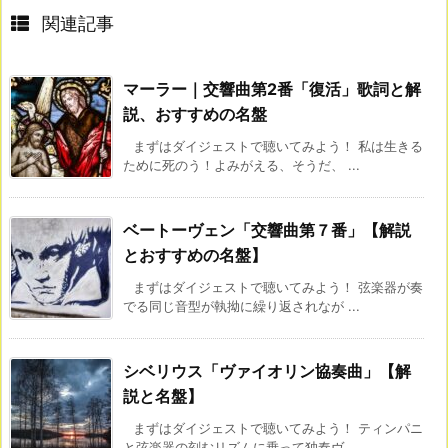
関連記事
マーラー｜交響曲第2番「復活」歌詞と解
説、おすすめの名盤
まずはダイジェストで聴いてみよう！ 私は生きる
ために死のう！よみがえる、そうだ、 ...
ベートーヴェン「交響曲第７番」【解説
とおすすめの名盤】
まずはダイジェストで聴いてみよう！ 弦楽器が奏
でる同じ音型が執拗に繰り返されなが ...
シベリウス「ヴァイオリン協奏曲」【解
説と名盤】
まずはダイジェストで聴いてみよう！ ティンパニ
と弦楽器の刻むリズムに乗って独奏ヴ ...