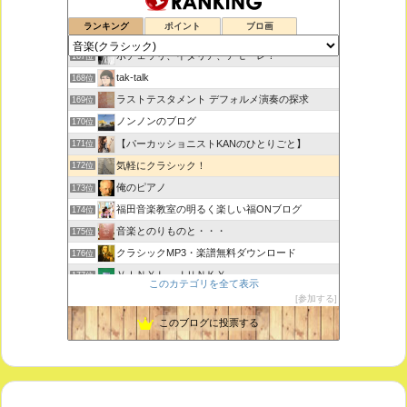
思えば遠くへ来たもんだ
165位
ランキング
ポイント
ブロ画
室内楽コンサート・レッスンいたします
166位
ボチェッリ、イタリア、アモーレ！
167位
tak-talk
168位
ラストテスタメント デフォルメ演奏の探求
169位
ノンノンのブログ
170位
【パーカッショニストKANのひとりごと】
171位
気軽にクラシック！
172位
俺のピアノ
173位
福田音楽教室の明るく楽しい福ONブログ
174位
音楽とのりものと・・・
175位
クラシックMP3・楽譜無料ダウンロード
176位
ＶＩＮＹＬ ＪＵＮＫＹ
177位
このカテゴリを全て表示
ピアノで唄いたい
178位
参加する
未来の音楽研究所 音楽哲学・思想 平林 遼
179位
このブログに投票する