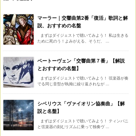
マーラー｜交響曲第2番「復活」歌詞と解
説、おすすめの名盤
まずはダイジェストで聴いてみよう！ 私は生きる
ために死のう！よみがえる、そうだ、 ...
ベートーヴェン「交響曲第７番」【解説
とおすすめの名盤】
まずはダイジェストで聴いてみよう！ 弦楽器が奏
でる同じ音型が執拗に繰り返されなが ...
シベリウス「ヴァイオリン協奏曲」【解
説と名盤】
まずはダイジェストで聴いてみよう！ ティンパニ
と弦楽器の刻むリズムに乗って独奏ヴ ...