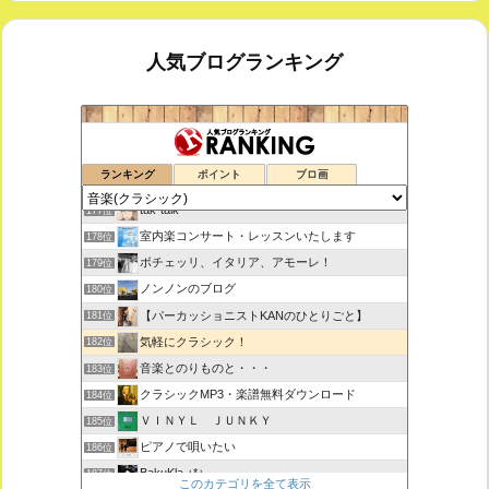
人気ブログランキング
鑑賞空間・忘れられない作品
175位
ランキング
ポイント
ブロ画
思えば遠くへ来たもんだ
176位
tak-talk
177位
室内楽コンサート・レッスンいたします
178位
ボチェッリ、イタリア、アモーレ！
179位
ノンノンのブログ
180位
【パーカッショニストKANのひとりごと】
181位
気軽にクラシック！
182位
音楽とのりものと・・・
183位
クラシックMP3・楽譜無料ダウンロード
184位
ＶＩＮＹＬ ＪＵＮＫＹ
185位
ピアノで唄いたい
186位
BakuKla +*+
187位
このカテゴリを全て表示