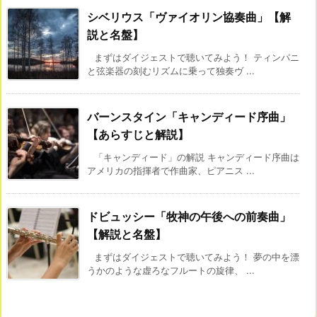
シベリウス「ヴァイオリン協奏曲」【解
説と名盤】
まずはダイジェストで聴いてみよう！ ティンパニ
と弦楽器の刻むリズムに乗って独奏ヴ ...
バーンスタイン「キャンディード序曲」
【あらすじと解説】
「キャンディード」の解説 キャンディード序曲は
アメリカの指揮者で作曲家、ピアニス ...
ドビュッシー「牧神の午後への前奏曲」
【解説と名盤】
まずはダイジェストで聴いてみよう！ 夢の中を漂
うかのような虚ろなフルートの旋律、 ...