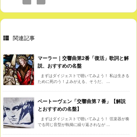
関連記事
マーラー｜交響曲第2番「復活」歌詞と解
説、おすすめの名盤
まずはダイジェストで聴いてみよう！ 私は生きる
ために死のう！よみがえる、そうだ、 ...
ベートーヴェン「交響曲第７番」【解説
とおすすめの名盤】
まずはダイジェストで聴いてみよう！ 弦楽器が奏
でる同じ音型が執拗に繰り返されなが ...