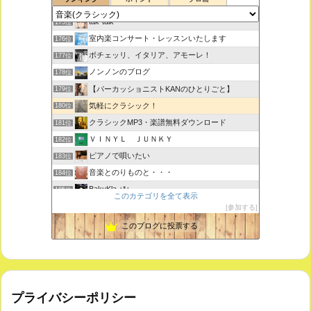
思えば遠くへ来たもんだ
174位
tak-talk
175位
室内楽コンサート・レッスンいたします
176位
ボチェッリ、イタリア、アモーレ！
177位
ノンノンのブログ
178位
【パーカッショニストKANのひとりごと】
179位
気軽にクラシック！
180位
クラシックMP3・楽譜無料ダウンロード
181位
ＶＩＮＹＬ ＪＵＮＫＹ
182位
ピアノで唄いたい
183位
音楽とのりものと・・・
184位
BakuKla +*+
185位
このカテゴリを全て表示
MYSTIC RHYTHMS
186位
参加する
ときどき書きます♪
187位
このブログに投票する
プライバシーポリシー