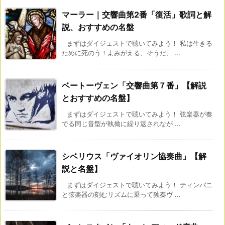
マーラー｜交響曲第2番「復活」歌詞と解
説、おすすめの名盤
まずはダイジェストで聴いてみよう！ 私は生きる
ために死のう！よみがえる、そうだ、 ...
ベートーヴェン「交響曲第７番」【解説
とおすすめの名盤】
まずはダイジェストで聴いてみよう！ 弦楽器が奏
でる同じ音型が執拗に繰り返されなが ...
シベリウス「ヴァイオリン協奏曲」【解
説と名盤】
まずはダイジェストで聴いてみよう！ ティンパニ
と弦楽器の刻むリズムに乗って独奏ヴ ...