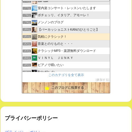
tak-talk
176位
室内楽コンサート・レッスンいたします
177位
ボチェッリ、イタリア、アモーレ！
178位
ノンノンのブログ
179位
【パーカッショニストKANのひとりごと】
180位
気軽にクラシック！
181位
音楽とのりものと・・・
182位
クラシックMP3・楽譜無料ダウンロード
183位
ＶＩＮＹＬ ＪＵＮＫＹ
184位
ピアノで唄いたい
185位
BakuKla +*+
186位
このカテゴリを全て表示
MYSTIC RHYTHMS
187位
参加する
ときどき書きます♪
188位
このブログに投票する
プライバシーポリシー