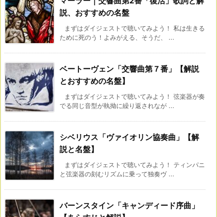
マーラー｜交響曲第2番「復活」歌詞と解
説、おすすめの名盤
まずはダイジェストで聴いてみよう！ 私は生きる
ために死のう！よみがえる、そうだ、 ...
ベートーヴェン「交響曲第７番」【解説
とおすすめの名盤】
まずはダイジェストで聴いてみよう！ 弦楽器が奏
でる同じ音型が執拗に繰り返されなが ...
シベリウス「ヴァイオリン協奏曲」【解
説と名盤】
まずはダイジェストで聴いてみよう！ ティンパニ
と弦楽器の刻むリズムに乗って独奏ヴ ...
バーンスタイン「キャンディード序曲」