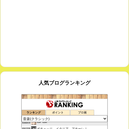
人気ブログランキング
鑑賞空間・忘れられない作品
175位
ランキング
ポイント
ブロ画
思えば遠くへ来たもんだ
176位
tak-talk
177位
ボチェッリ、イタリア、アモーレ！
178位