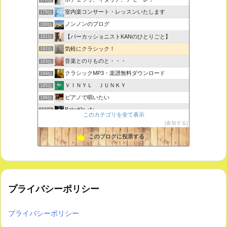
室内楽コンサート・レッスンいたします
179位
ノンノンのブログ
180位
【パーカッショニストKANのひとりごと】
181位
気軽にクラシック！
182位
音楽とのりものと・・・
183位
クラシックMP3・楽譜無料ダウンロード
184位
ＶＩＮＹＬ ＪＵＮＫＹ
185位
ピアノで唄いたい
186位
BakuKla +*+
187位
このカテゴリを全て表示
MYSTIC RHYTHMS
188位
参加する
ときどき書きます♪
189位
このブログに投票する
プライバシーポリシー
プライバシーポリシー