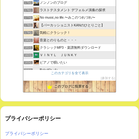
ノンノンのブログ
175位
ラストテスタメント デフォルメ演奏の探求
176位
No music,no life.〜みこのつれづれ〜
177位
【パーカッショニストKANのひとりごと】
178位
気軽にクラシック！
179位
音楽とのりものと・・・
180位
クラシックMP3・楽譜無料ダウンロード
181位
ＶＩＮＹＬ ＪＵＮＫＹ
182位
ピアノで唄いたい
183位
BakuKla +*+
184位
このカテゴリを全て表示
MYSTIC RHYTHMS
185位
参加する
ときどき書きます♪
186位
このブログに投票する
プライバシーポリシー
プライバシーポリシー