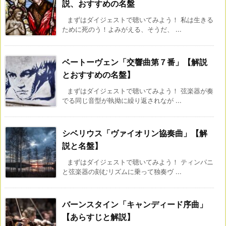
説、おすすめの名盤
まずはダイジェストで聴いてみよう！ 私は生きる
ために死のう！よみがえる、そうだ、 ...
ベートーヴェン「交響曲第７番」【解説
とおすすめの名盤】
まずはダイジェストで聴いてみよう！ 弦楽器が奏
でる同じ音型が執拗に繰り返されなが ...
シベリウス「ヴァイオリン協奏曲」【解
説と名盤】
まずはダイジェストで聴いてみよう！ ティンパニ
と弦楽器の刻むリズムに乗って独奏ヴ ...
バーンスタイン「キャンディード序曲」
【あらすじと解説】