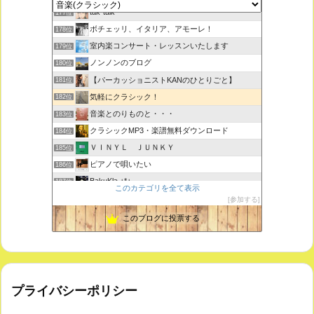
tak-talk
177位
ボチェッリ、イタリア、アモーレ！
178位
室内楽コンサート・レッスンいたします
179位
ノンノンのブログ
180位
【パーカッショニストKANのひとりごと】
181位
気軽にクラシック！
182位
音楽とのりものと・・・
183位
クラシックMP3・楽譜無料ダウンロード
184位
ＶＩＮＹＬ ＪＵＮＫＹ
185位
ピアノで唄いたい
186位
BakuKla +*+
187位
このカテゴリを全て表示
MYSTIC RHYTHMS
188位
参加する
ときどき書きます♪
189位
このブログに投票する
プライバシーポリシー