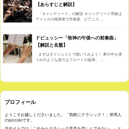
【あらすじと解説】
「キャンディード」の解説 キャンディード序曲は
アメリカの指揮者で作曲家、ピアニス ...
ドビュッシー「牧神の午後への前奏曲」
【解説と名盤】
まずはダイジェストで聴いてみよう！ 夢の中を漂
うかのような虚ろなフルートの旋律、 ...
プロフィール
ようこそお越しくださいました。「気軽にクラシック！」管理人
のpiccoloです。
当サイトでは「これからクラシック音楽を楽しんでみたい。」と