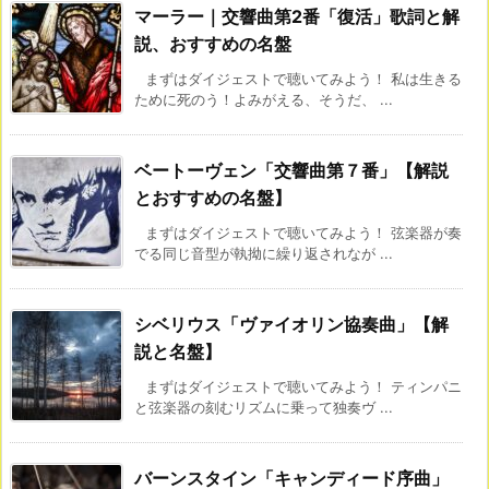
マーラー｜交響曲第2番「復活」歌詞と解
説、おすすめの名盤
まずはダイジェストで聴いてみよう！ 私は生きる
ために死のう！よみがえる、そうだ、 ...
ベートーヴェン「交響曲第７番」【解説
とおすすめの名盤】
まずはダイジェストで聴いてみよう！ 弦楽器が奏
でる同じ音型が執拗に繰り返されなが ...
シベリウス「ヴァイオリン協奏曲」【解
説と名盤】
まずはダイジェストで聴いてみよう！ ティンパニ
と弦楽器の刻むリズムに乗って独奏ヴ ...
バーンスタイン「キャンディード序曲」