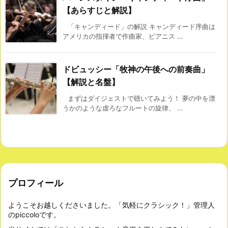
【あらすじと解説】
「キャンディード」の解説 キャンディード序曲は
アメリカの指揮者で作曲家、ピアニス ...
ドビュッシー「牧神の午後への前奏曲」
【解説と名盤】
まずはダイジェストで聴いてみよう！ 夢の中を漂
うかのような虚ろなフルートの旋律、 ...
プロフィール
ようこそお越しくださいました。「気軽にクラシック！」管理人
のpiccoloです。