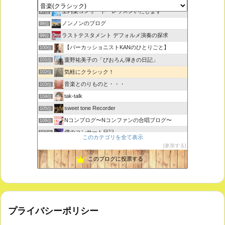
室内楽コンサート・レッスンいたします
97位
ノンノンのブログ
98位
ラストテスタメント デフォルメ演奏の探求
99位
【パーカッショニストKANのひとりごと】
100位
粟野祐美子の「びおろん弾きの日記」
101位
気軽にクラシック！
102位
音楽とのりものと・・・
103位
tak-talk
104位
sweet tone Recorder
105位
Nコンブログ〜Nコンファンの合唱ブログ〜
106位
僕のコンサート日記
107位
このカテゴリを全て表示
江南 永正寺 コンサート・イベント・行事のお知らせ
108位
参加する
ＶＩＮＹＬ ＪＵＮＫＹ
109位
このブログに投票する
プライバシーポリシー