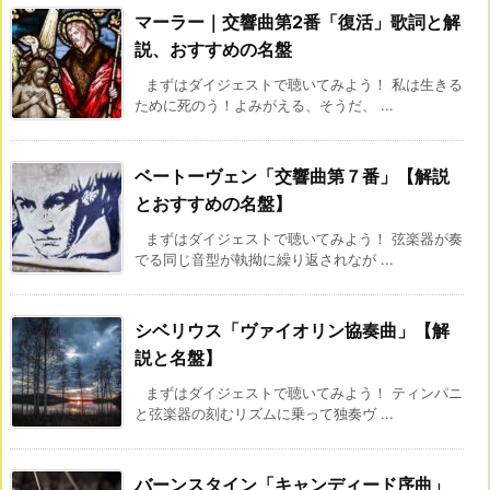
マーラー｜交響曲第2番「復活」歌詞と解
説、おすすめの名盤
まずはダイジェストで聴いてみよう！ 私は生きる
ために死のう！よみがえる、そうだ、 ...
ベートーヴェン「交響曲第７番」【解説
とおすすめの名盤】
まずはダイジェストで聴いてみよう！ 弦楽器が奏
でる同じ音型が執拗に繰り返されなが ...
シベリウス「ヴァイオリン協奏曲」【解
説と名盤】
まずはダイジェストで聴いてみよう！ ティンパニ
と弦楽器の刻むリズムに乗って独奏ヴ ...
バーンスタイン「キャンディード序曲」