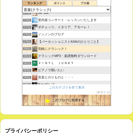
ランキング
ポイント
ブロ画
思えば遠くへ来たもんだ
174位
tak-talk
175位
室内楽コンサート・レッスンいたします
176位
ボチェッリ、イタリア、アモーレ！
177位
ノンノンのブログ
178位
【パーカッショニストKANのひとりごと】
179位
気軽にクラシック！
180位
クラシックMP3・楽譜無料ダウンロード
181位
ＶＩＮＹＬ ＪＵＮＫＹ
182位
ピアノで唄いたい
183位
音楽とのりものと・・・
184位
BakuKla +*+
185位
このカテゴリを全て表示
MYSTIC RHYTHMS
186位
参加する
ときどき書きます♪
187位
このブログに投票する
プライバシーポリシー