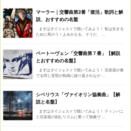
マーラー｜交響曲第2番「復活」歌詞と解
説、おすすめの名盤
まずはダイジェストで聴いてみよう！ 私は生きる
ために死のう！よみがえる、そうだ、 ...
ベートーヴェン「交響曲第７番」【解説
とおすすめの名盤】
まずはダイジェストで聴いてみよう！ 弦楽器が奏
でる同じ音型が執拗に繰り返されなが ...
シベリウス「ヴァイオリン協奏曲」【解
説と名盤】
まずはダイジェストで聴いてみよう！ ティンパニ
と弦楽器の刻むリズムに乗って独奏ヴ ...