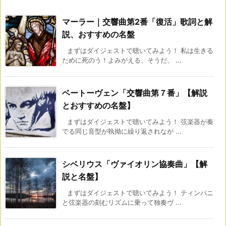
マーラー｜交響曲第2番「復活」歌詞と解
説、おすすめの名盤
まずはダイジェストで聴いてみよう！ 私は生きる
ために死のう！よみがえる、そうだ、 ...
ベートーヴェン「交響曲第７番」【解説
とおすすめの名盤】
まずはダイジェストで聴いてみよう！ 弦楽器が奏
でる同じ音型が執拗に繰り返されなが ...
シベリウス「ヴァイオリン協奏曲」【解
説と名盤】
まずはダイジェストで聴いてみよう！ ティンパニ
と弦楽器の刻むリズムに乗って独奏ヴ ...