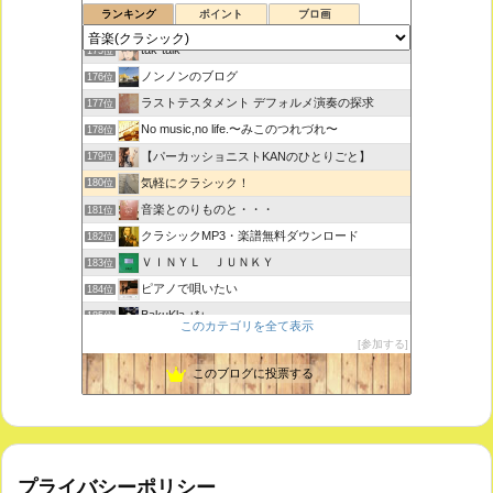
ランキング
ポイント
ブロ画
ボチェッリ、イタリア、アモーレ！
174位
tak-talk
175位
ノンノンのブログ
176位
ラストテスタメント デフォルメ演奏の探求
177位
No music,no life.〜みこのつれづれ〜
178位
【パーカッショニストKANのひとりごと】
179位
気軽にクラシック！
180位
音楽とのりものと・・・
181位
クラシックMP3・楽譜無料ダウンロード
182位
ＶＩＮＹＬ ＪＵＮＫＹ
183位
ピアノで唄いたい
184位
BakuKla +*+
185位
このカテゴリを全て表示
MYSTIC RHYTHMS
186位
参加する
ときどき書きます♪
187位
このブログに投票する
プライバシーポリシー