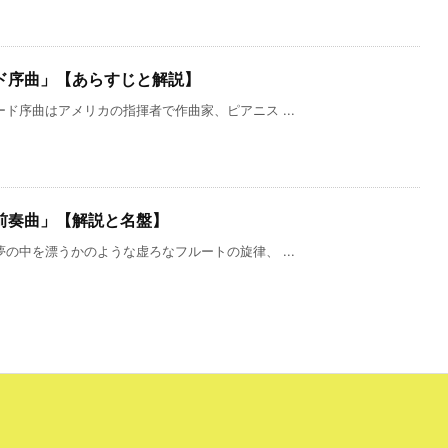
ド序曲」【あらすじと解説】
ド序曲はアメリカの指揮者で作曲家、ピアニス ...
前奏曲」【解説と名盤】
の中を漂うかのような虚ろなフルートの旋律、 ...