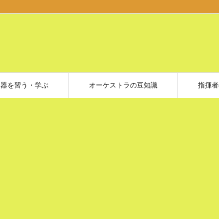
楽器を習う・学ぶ
オーケストラの豆知識
指揮者