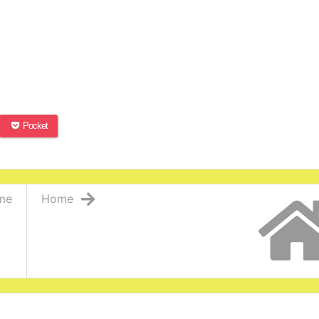
Pocket
me
Home