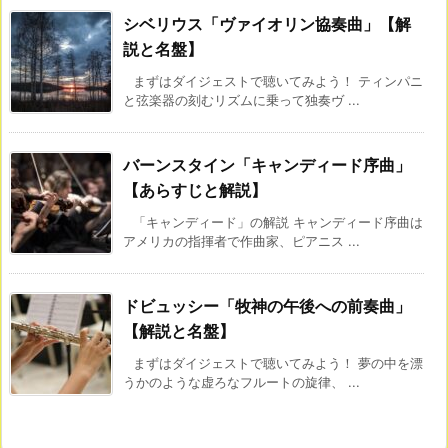
シベリウス「ヴァイオリン協奏曲」【解
説と名盤】
まずはダイジェストで聴いてみよう！ ティンパニ
と弦楽器の刻むリズムに乗って独奏ヴ ...
バーンスタイン「キャンディード序曲」
【あらすじと解説】
「キャンディード」の解説 キャンディード序曲は
アメリカの指揮者で作曲家、ピアニス ...
ドビュッシー「牧神の午後への前奏曲」
【解説と名盤】
まずはダイジェストで聴いてみよう！ 夢の中を漂
うかのような虚ろなフルートの旋律、 ...