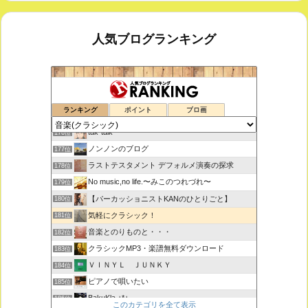
人気ブログランキング
室内楽コンサート・レッスンいたします
174位
ランキング
ポイント
ブロ画
ボチェッリ、イタリア、アモーレ！
175位
tak-talk
176位
ノンノンのブログ
177位
ラストテスタメント デフォルメ演奏の探求
178位
No music,no life.〜みこのつれづれ〜
179位
【パーカッショニストKANのひとりごと】
180位
気軽にクラシック！
181位
音楽とのりものと・・・
182位
クラシックMP3・楽譜無料ダウンロード
183位
ＶＩＮＹＬ ＪＵＮＫＹ
184位
ピアノで唄いたい
185位
BakuKla +*+
186位
このカテゴリを全て表示