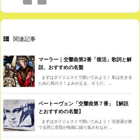
関連記事
マーラー｜交響曲第2番「復活」歌詞と解
説、おすすめの名盤
まずはダイジェストで聴いてみよう！ 私は生きる
ために死のう！よみがえる、そうだ、 ...
ベートーヴェン「交響曲第７番」【解説
とおすすめの名盤】
まずはダイジェストで聴いてみよう！ 弦楽器が奏
でる同じ音型が執拗に繰り返されなが ...