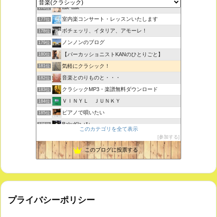
tak-talk
176位
室内楽コンサート・レッスンいたします
177位
ボチェッリ、イタリア、アモーレ！
178位
ノンノンのブログ
179位
【パーカッショニストKANのひとりごと】
180位
気軽にクラシック！
181位
音楽とのりものと・・・
182位
クラシックMP3・楽譜無料ダウンロード
183位
ＶＩＮＹＬ ＪＵＮＫＹ
184位
ピアノで唄いたい
185位
BakuKla +*+
186位
このカテゴリを全て表示
MYSTIC RHYTHMS
187位
参加する
ときどき書きます♪
188位
このブログに投票する
プライバシーポリシー