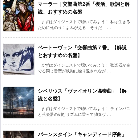
マーラー｜交響曲第2番「復活」歌詞と解
説、おすすめの名盤
まずはダイジェストで聴いてみよう！ 私は生きる
ために死のう！よみがえる、そうだ、 ...
ベートーヴェン「交響曲第７番」【解説
とおすすめの名盤】
まずはダイジェストで聴いてみよう！ 弦楽器が奏
でる同じ音型が執拗に繰り返されなが ...
シベリウス「ヴァイオリン協奏曲」【解
説と名盤】
まずはダイジェストで聴いてみよう！ ティンパニ
と弦楽器の刻むリズムに乗って独奏ヴ ...
バーンスタイン「キャンディード序曲」