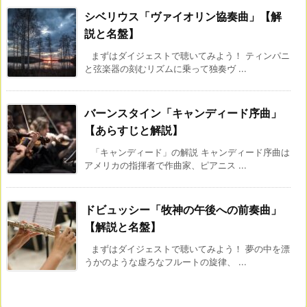
シベリウス「ヴァイオリン協奏曲」【解
説と名盤】
まずはダイジェストで聴いてみよう！ ティンパニ
と弦楽器の刻むリズムに乗って独奏ヴ ...
バーンスタイン「キャンディード序曲」
【あらすじと解説】
「キャンディード」の解説 キャンディード序曲は
アメリカの指揮者で作曲家、ピアニス ...
ドビュッシー「牧神の午後への前奏曲」
【解説と名盤】
まずはダイジェストで聴いてみよう！ 夢の中を漂
うかのような虚ろなフルートの旋律、 ...