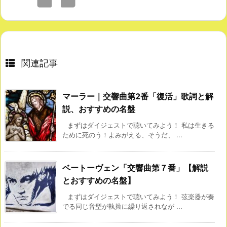
関連記事
マーラー｜交響曲第2番「復活」歌詞と解
説、おすすめの名盤
まずはダイジェストで聴いてみよう！ 私は生きる
ために死のう！よみがえる、そうだ、 ...
ベートーヴェン「交響曲第７番」【解説
とおすすめの名盤】
まずはダイジェストで聴いてみよう！ 弦楽器が奏
でる同じ音型が執拗に繰り返されなが ...