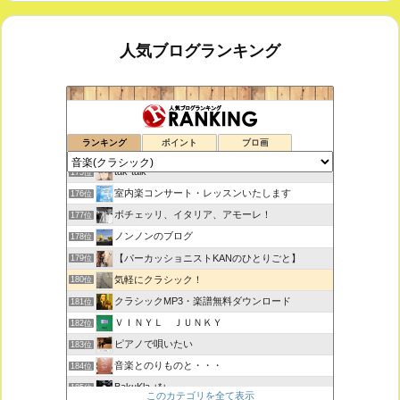
人気ブログランキング
鑑賞空間・忘れられない作品
173位
ランキング
ポイント
ブロ画
思えば遠くへ来たもんだ
174位
tak-talk
175位
室内楽コンサート・レッスンいたします
176位
ボチェッリ、イタリア、アモーレ！
177位
ノンノンのブログ
178位
【パーカッショニストKANのひとりごと】
179位
気軽にクラシック！
180位
クラシックMP3・楽譜無料ダウンロード
181位
ＶＩＮＹＬ ＪＵＮＫＹ
182位
ピアノで唄いたい
183位
音楽とのりものと・・・
184位
BakuKla +*+
185位
このカテゴリを全て表示