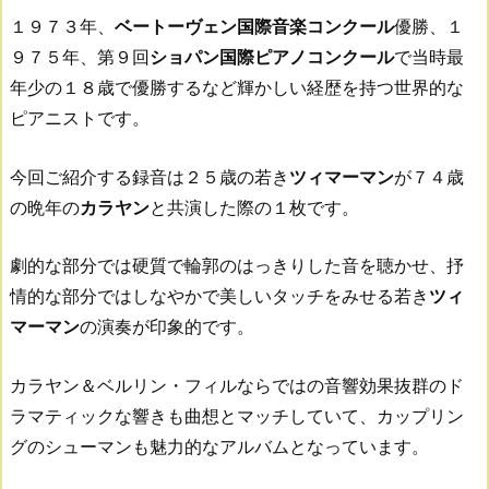
１９７３年、
ベートーヴェン国際音楽コンクール
優勝、１
９７５年、第９回
ショパン国際ピアノコンクール
で当時最
年少の１８歳で優勝するなど輝かしい経歴を持つ世界的な
ピアニストです。
今回ご紹介する録音は２５歳の若き
ツィマーマン
が７４歳
の晩年の
カラヤン
と共演した際の１枚です。
劇的な部分では硬質で輪郭のはっきりした音を聴かせ、抒
情的な部分ではしなやかで美しいタッチをみせる若き
ツィ
マーマン
の演奏が印象的です。
カラヤン＆ベルリン・フィルならではの音響効果抜群のド
ラマティックな響きも曲想とマッチしていて、カップリン
グのシューマンも魅力的なアルバムとなっています。