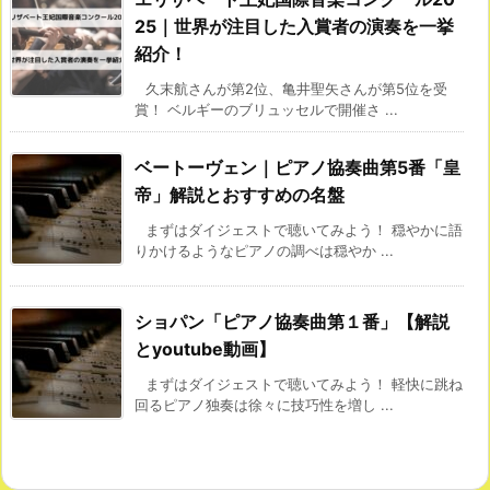
25｜世界が注目した入賞者の演奏を一挙
紹介！
久末航さんが第2位、亀井聖矢さんが第5位を受
賞！ ベルギーのブリュッセルで開催さ ...
ベートーヴェン｜ピアノ協奏曲第5番「皇
帝」解説とおすすめの名盤
まずはダイジェストで聴いてみよう！ 穏やかに語
りかけるようなピアノの調べは穏やか ...
ショパン「ピアノ協奏曲第１番」【解説
とyoutube動画】
まずはダイジェストで聴いてみよう！ 軽快に跳ね
回るピアノ独奏は徐々に技巧性を増し ...