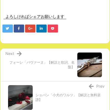
よろしければシェアお願いします
Next
フォーレ「パヴァーヌ」【解説と歌詞、名
盤】
Prev
ショパン「小犬のワルツ」【解説と無料楽
譜】