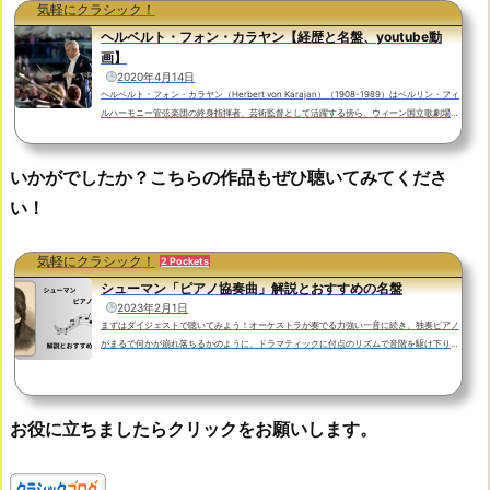
気軽にクラシック！
ヘルベルト・フォン・カラヤン【経歴と名盤、youtube動
画】
2020年4月14日
ヘルベルト・フォン・カラヤン（Herbert von Karajan）（1908-1989）はベルリン・フィ
ルハーモニー管弦楽団の終身指揮者、芸術監督として活躍する傍ら、ウィーン国立歌劇場の
総監督を務めるなど２０世紀のクラシック音楽界で「帝王」とまで称されたオーストリアの
指揮者です。この記事ではそんなカラヤンの生涯を動画を交えながらご紹介しようと思いま
す。生い立ちカラヤンは１９０８年、音楽の好きな医師の息子としてオーストリアのザルツ
いかがでしたか？こちらの作品もぜひ聴いてみてくださ
ブルクに生まれました。幼いころからピアノを学び始め７歳でモーツァルテウム音楽院に入
い！
学した...
気軽にクラシック！
2 Pockets
シューマン「ピアノ協奏曲」解説とおすすめの名盤
2023年2月1日
まずはダイジェストで聴いてみよう！オーケストラが奏でる力強い一音に続き、独奏ピアノ
がまるで何かが崩れ落ちるかのように、ドラマティックに付点のリズムで音階を駆け下りま
す。オーボエが切なく哀愁を帯びた主題を奏で、独奏ピアノがまるでため息を付くようなタ
ッチでこれをなぞります。まずは大変印象的な第1楽章の冒頭部分をダイジェストで聴いて
みましょう！https://www.youtube.com/watch?v=DWPi3hXZKlAヤニック・ネゼ＝セガン
指揮：ヨーロッパ室内管弦楽団ピアノ：ニコラ・アンゲリッシュ作曲の背景ピアノ協奏曲 イ
お役に立ちましたらクリックをお願いします。
短調 作品5...