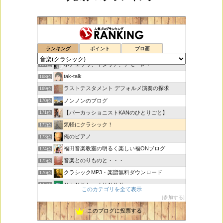
思えば遠くへ来たもんだ
165位
ランキング
ポイント
ブロ画
室内楽コンサート・レッスンいたします
166位
ボチェッリ、イタリア、アモーレ！
167位
tak-talk
168位
ラストテスタメント デフォルメ演奏の探求
169位
ノンノンのブログ
170位
【パーカッショニストKANのひとりごと】
171位
気軽にクラシック！
172位
俺のピアノ
173位
福田音楽教室の明るく楽しい福ONブログ
174位
音楽とのりものと・・・
175位
クラシックMP3・楽譜無料ダウンロード
176位
ＶＩＮＹＬ ＪＵＮＫＹ
177位
このカテゴリを全て表示
ピアノで唄いたい
178位
参加する
未来の音楽研究所 音楽哲学・思想 平林 遼
179位
このブログに投票する