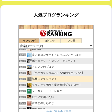
人気ブログランキング
鑑賞空間・忘れられない作品
173位
ランキング
ポイント
ブロ画
思えば遠くへ来たもんだ
174位
tak-talk
175位
室内楽コンサート・レッスンいたします
176位
ボチェッリ、イタリア、アモーレ！
177位
ノンノンのブログ
178位
【パーカッショニストKANのひとりごと】
179位
気軽にクラシック！
180位
クラシックMP3・楽譜無料ダウンロード
181位
ＶＩＮＹＬ ＪＵＮＫＹ
182位
ピアノで唄いたい
183位
音楽とのりものと・・・
184位
BakuKla +*+
185位
このカテゴリを全て表示