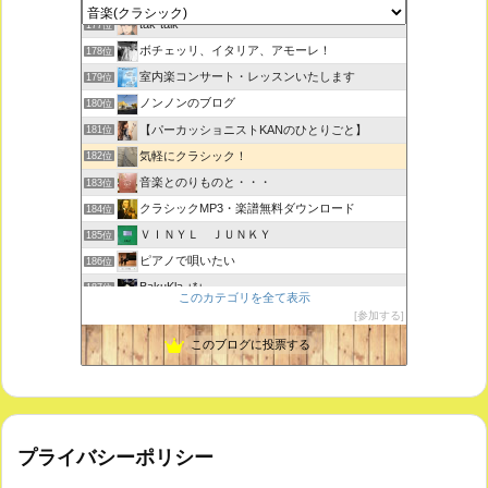
tak-talk
177位
ボチェッリ、イタリア、アモーレ！
178位
室内楽コンサート・レッスンいたします
179位
ノンノンのブログ
180位
【パーカッショニストKANのひとりごと】
181位
気軽にクラシック！
182位
音楽とのりものと・・・
183位
クラシックMP3・楽譜無料ダウンロード
184位
ＶＩＮＹＬ ＪＵＮＫＹ
185位
ピアノで唄いたい
186位
BakuKla +*+
187位
このカテゴリを全て表示
MYSTIC RHYTHMS
188位
参加する
ときどき書きます♪
189位
このブログに投票する
プライバシーポリシー