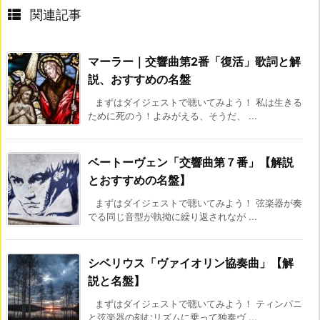
関連記事
マーラー｜交響曲第2番「復活」歌詞と解
説、おすすめの名盤
まずはダイジェストで聴いてみよう！ 私は生きる
ために死のう！よみがえる、そうだ、 ...
ベートーヴェン「交響曲第７番」【解説
とおすすめの名盤】
まずはダイジェストで聴いてみよう！ 弦楽器が奏
でる同じ音型が執拗に繰り返されなが ...
シベリウス「ヴァイオリン協奏曲」【解
説と名盤】
まずはダイジェストで聴いてみよう！ ティンパニ
と弦楽器の刻むリズムに乗って独奏ヴ ...