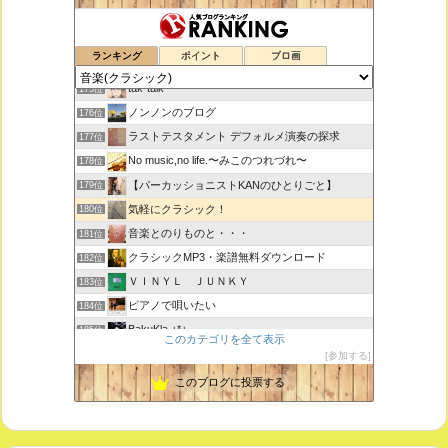
室内楽コンサート・レッスンいたします
173位
ランキング
ポイント
ブロ画
ボチェッリ、イタリア、アモーレ！
174位
tak-talk
175位
ノンノンのブログ
176位
ラストテスタメント デフォルメ演奏の探求
177位
No music,no life.〜みこのつれづれ〜
178位
【パーカッショニストKANのひとりごと】
179位
気軽にクラシック！
180位
音楽とのりものと・・・
181位
クラシックMP3・楽譜無料ダウンロード
182位
ＶＩＮＹＬ ＪＵＮＫＹ
183位
ピアノで唄いたい
184位
BakuKla +*+
185位
このカテゴリを全て表示
MYSTIC RHYTHMS
186位
参加する
ときどき書きます♪
187位
このブログに投票する